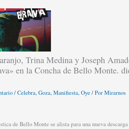
aranjo, Trina Medina y Joseph Amad
ava» en la Concha de Bello Monte. d
ntario
/
Celebra
,
Goza
,
Manifiesta
,
Oye
/ Por
Mirarnos
tica de Bello Monte se alista para una nueva descarga