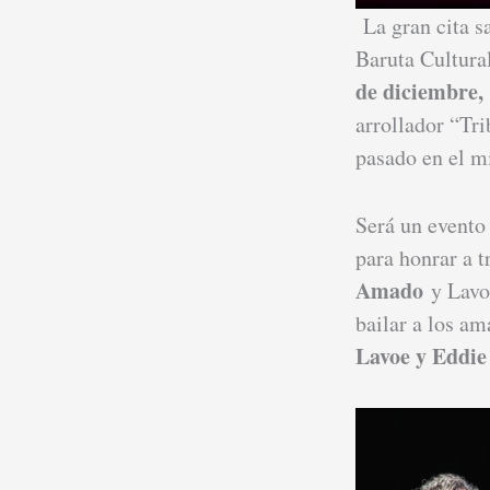
La gran cita s
Baruta Cultur
de diciembre,
arrollador “Tr
pasado en el m
Será un evento
para honrar a t
Amado
y Lavo
bailar a los am
Lavoe y Eddie