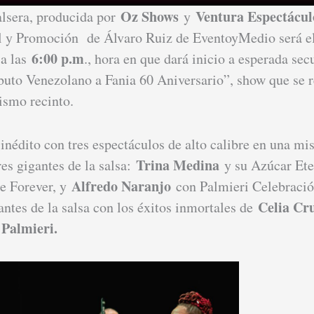
Oz Shows
Ventura Espectácul
alsera, producida por
y
al y Promoción de Álvaro Ruiz de EventoyMedio será 
6:00 p.m
a las
., hora en que dará inicio a esperada sec
ibuto Venezolano a Fania 60 Aniversario”, show que se r
ismo recinto.
 inédito con tres espectáculos de alto calibre en una m
Trina Medina
res gigantes de la salsa:
y su Azúcar Et
Alfredo Naranjo
e Forever, y
con Palmieri Celebració
Celia Cr
antes de la salsa con los éxitos inmortales de
 Palmieri.