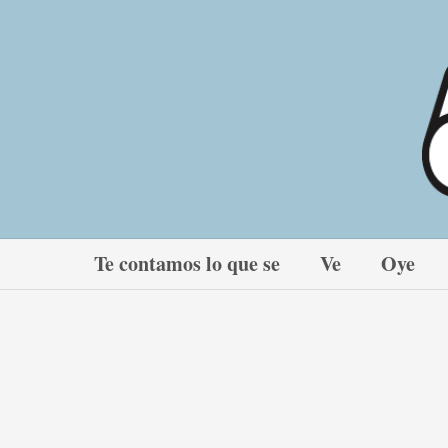
Ir
al
contenido
Te contamos lo que se
Ve
Oye