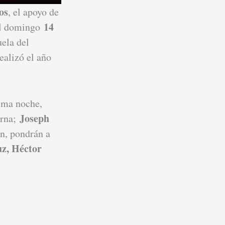
os
, el apoyo de
14
el domingo
uela del
ealizó el año
isma noche,
Joseph
erna;
n, pondrán a
uz, Héctor