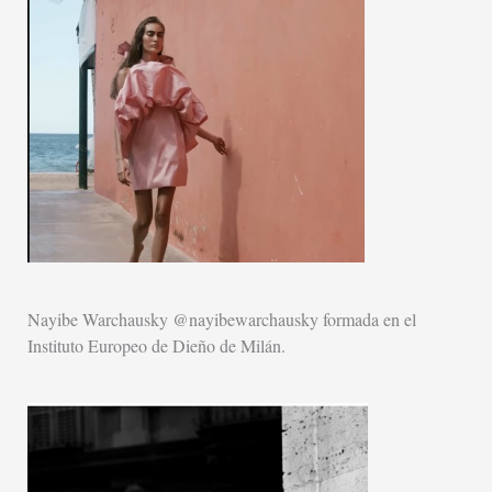
Nayibe Warchausky @nayibewarchausky formada en el
Instituto Europeo de Dieño de Milán.