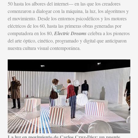
50 hasta los albores del internet— en las que los creadores
comenzaron a dialogar con la máquina, la luz, los algoritmos y
el movimiento. Desde los entornos psicodélicos y los motores
eléctricos de los 60, hasta las primeras obras generadas por
computadora en los 80,
Electric Dreams
celebra a los pioneros
del arte óptico, cinético, programado y digital que anticiparon
nuestra cultura visual contemporánea.
La luz en movimiento de Carlos Cruz-Diez: un puente