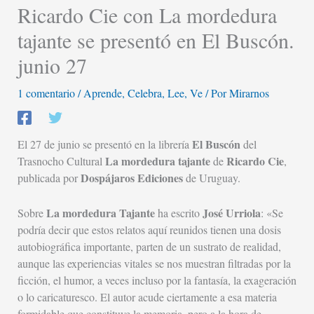
Ricardo Cie con La mordedura
tajante se presentó en El Buscón.
junio 27
1 comentario
/
Aprende
,
Celebra
,
Lee
,
Ve
/ Por
Mirarnos
El Buscón
El 27 de junio se presentó en la librería
del
La mordedura tajante
Ricardo Cie
Trasnocho Cultural
de
,
Dospájaros Ediciones
publicada por
de Uruguay.
La mordedura Tajante
José Urriola
Sobre
ha escrito
: «Se
podría decir que estos relatos aquí reunidos tienen una dosis
autobiográfica importante, parten de un sustrato de realidad,
aunque las experiencias vitales se nos muestran filtradas por la
ficción, el humor, a veces incluso por la fantasía, la exageración
o lo caricaturesco. El autor acude ciertamente a esa materia
formidable que constituye la memoria, pero a la hora de