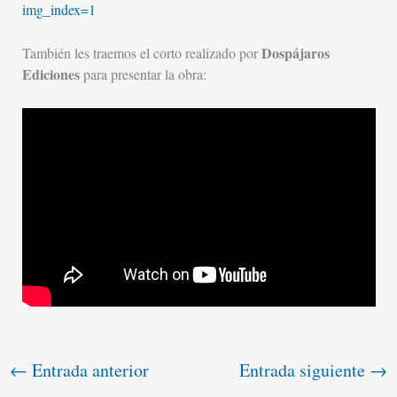
img_index=1
Dospájaros
También les traemos el corto realizado por
Ediciones
para presentar la obra:
←
Entrada anterior
Entrada siguiente
→