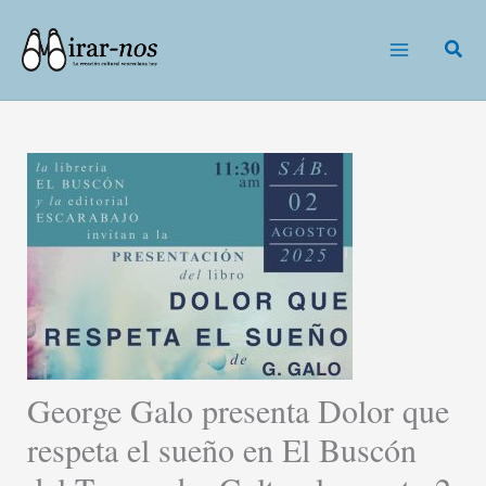
Ir
al
Busc
contenido
George Galo presenta Dolor que
respeta el sueño en El Buscón