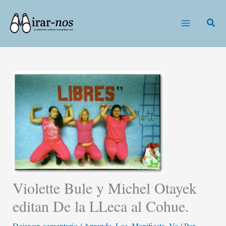
Ir
al
Busc
contenido
Violette Bule y Michel Otayek
editan De la LLeca al Cohue.
Dejar un comentario
/
Aprende
,
Lee
,
Manifiesta
,
Ve
/ Por